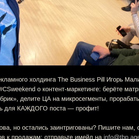
кламного холдинга The Business Pill Игорь Мал
#CSweekend о контент-маркетинге: берёте матр
брик», делите ЦА на микросегменты, прорабат
ь для КАЖДОГО поста — профит!
ова, но остались заинтригованы? Пишите нам, 
ов к продажам: отправьте имейл на
info@tbp.ag