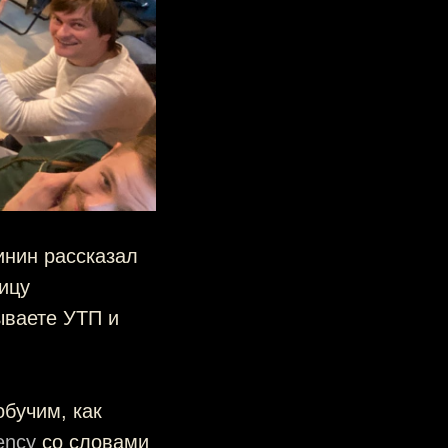
инин рассказал
ицу
ываете УТП и
обучим, как
ency
со словами