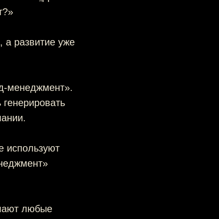
т?»
, а развитие уже
ид-менеджмент».
 генерировать
пании.
е используют
енеджмент»
имают любые