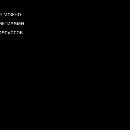
ми можно
рактивами
ресурсов.