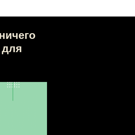
 ничего
 для