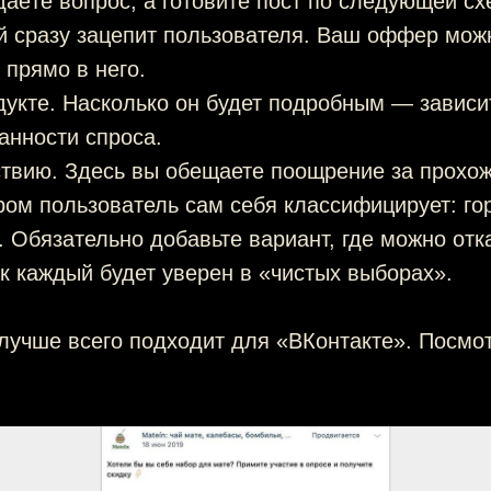
даёте вопрос, а готовите пост по следующей сх
ый сразу зацепит пользователя. Ваш оффер мож
 прямо в него.
дукте. Насколько он будет подробным — зависи
анности спроса.
ствию. Здесь вы обещаете поощрение за прохож
ром пользователь сам себя классифицирует: го
 Обязательно добавьте вариант, где можно отк
к каждый будет уверен в «чистых выборах».
лучше всего подходит для «ВКонтакте». Посмот