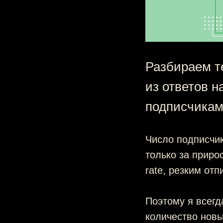
Разбираем т
из ответов н
подписчикам 
Число подписчи
только за приро
rate, резким от
Поэтому я всегд
количество новы