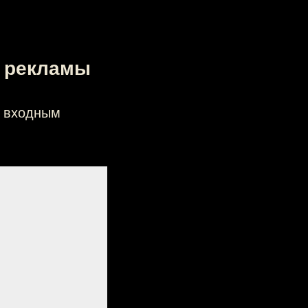
з рекламы
т входным