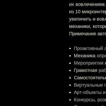
их вовлечением.
из 10 микроинте
увеличить и вов
механики, кото
Примечание авт
Проактивный 
Механика
опр
Мероприятия
н
Грамотная
раб
Самостоятел
Виртуальные 
Арт-объекты 
Конкурсы, роз