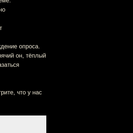
еме:
но
т
дение опроса.
рячий он, тёплый
азаться
рите, что у нас