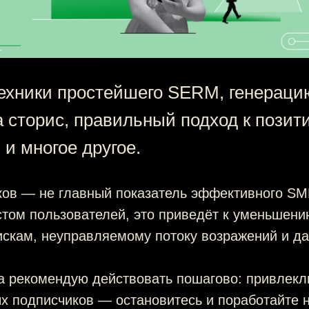
ехники простейшего SERM, генераци
а сторис, правильный подход к пози
и многое другое.
ков — не главный показатель эффективного SM
стом пользователей, это приведёт к уменьшен
пискам, неуправляемому потоку возражений и д
а рекомендую действовать пошагово: привлекл
х подписчиков — остановитесь и поработайте 