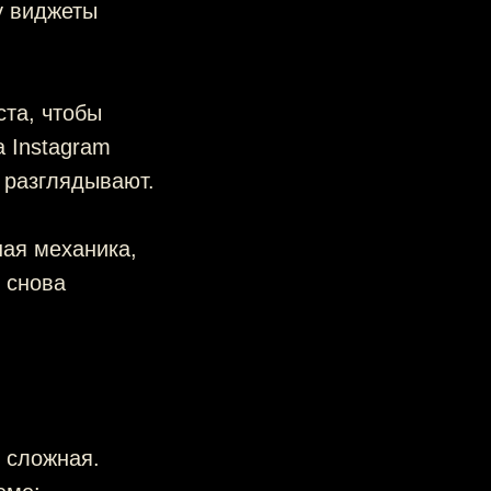
у виджеты
ста, чтобы
а Instagram
о разглядывают.
ная механика,
 снова
 сложная.