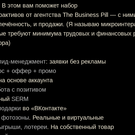
 В этом вам поможет набор
рактивов от агентства The Business Pill — с ни
лечённость, и продажи. (Я называю микроинте
рые требуют минимума трудовых и финансовых 
ора)
лид-менеджмент
: заявки без рекламы
ос + оффер + промо
а основе аккаунта
ота с позитивом
ьный
SERM
подарки
во «ВКонтакте»
и фотозоны
. Реальные и виртуальные
ыгрыши, лотереи
. На собственный товар