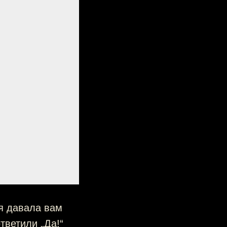
я давала вам
тветили „Да!“