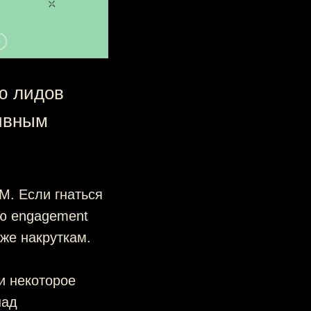
ю лидов
тивным
M. Если гнаться
ию engagement
аже накруткам.
и некоторое
над