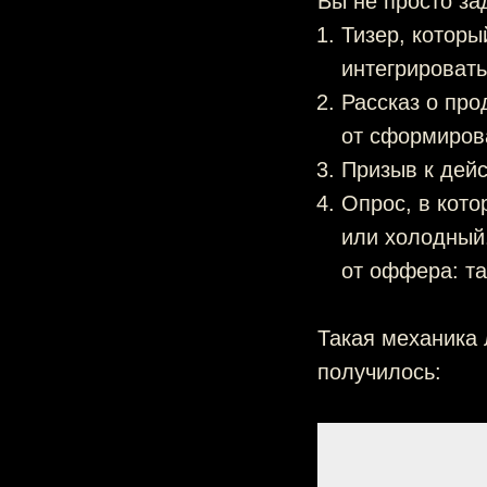
Вы не просто за
Тизер, котор
интегрировать
Рассказ о про
от сформиров
Призыв к дей
Опрос, в кото
или холодный.
от оффера: та
Такая механика 
получилось: